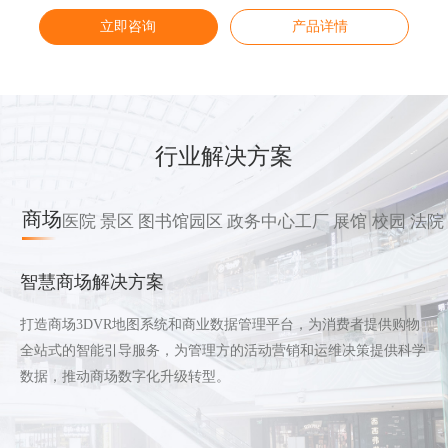
立即咨询
立即咨询
立即咨询
立即咨询
产品详情
产品详情
产品详情
产品详情
行业解决方案
商场
医院
景区
图书馆
园区
政务中心
工厂
展馆
校园
法院
智慧商场解决方案
打造商场3DVR地图系统和商业数据管理平台，为消费者提供购物
全站式的智能引导服务，为管理方的活动营销和运维决策提供科学
数据，推动商场数字化升级转型。