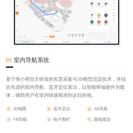
02
03
04
01
室内导航系统
基于维小帮自主研发的实景采集与3D模型渲染技术，并结
合先进的室内导航、蓝牙定位算法，以智能终端硬件为载
体，辅助用户在室内快速精准到达目的地。
实时轨迹显示
第三方地图底图
AR导航
3D地图
电子围栏报警
三维楼宇地图
AR游戏
蓝牙定位
人流热力图
AR活动
AR导航
历史轨迹查询
GPS蓝牙定位
AR广告
VR导航
安防摄像头联动
室外AR导航
AR品牌
电子围栏
报警管理
路线规划