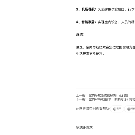
3、机场导航：
为旅客提供登机口、行李
4、智能家居：
实现室内设备、人员的精
总结：
总之，室内导航技术在定位功能实现方
生活带来更多便利。
上一篇：
室内导航系统能解决什么问题
下一篇：
室内AR导航技术：未来商场和博
此回答是否对您有帮助:
有用
没
猜您还喜欢