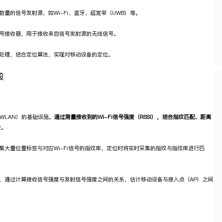
量的信号发射源，如Wi-Fi、蓝牙、超宽带（UWB）等。
号接收器，用于接收来自信号发射源的无线信号。
处理，结合定位算法，实现对移动设备的定位。
段
（WLAN）的基础设施。
通过测量接收到的Wi-Fi信号强度（RSSI），结合指纹匹配、距离
位。
集大量位置标签与对应Wi-Fi信号的指纹库，定位时将实时采集的指纹与指纹库进行匹
，通过计算接收信号强度与发射信号强度之间的关系，估计移动设备与接入点（AP）之间