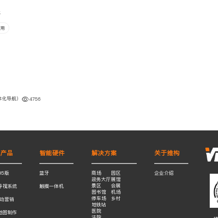
代
有用
体化导航）
4756
色产品
智能硬件
解决方案
关于维构
H5版
蓝牙
商场
园区
企业介绍
政务大厅
展馆
景区
会展
导视系统
触摸一体机
图书馆
机场
停车场
乡村
互动营销
地铁站
医院
地图制作
法院