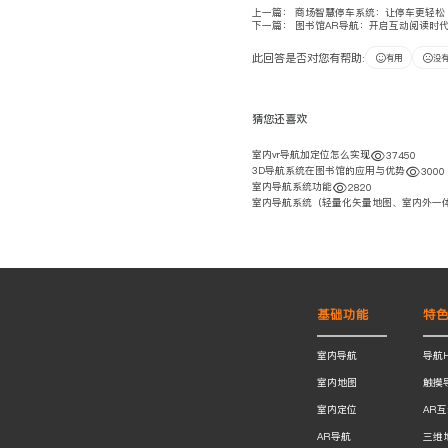
上一篇：
商场智慧停车系统：让停车更轻松
下一篇：
图书馆AR导航：开启互动阅读时
此回答是否对您有帮助:
有用
没
猜您还喜欢
室内vr导航加定位怎么实现
37450
3D导航系统在图书馆的应用与优势
3000
室内导航系统功能
2820
室内导航系统（轻量化矢量地图、室内外一
基础功能
特
室内导航
导航
室内地图
触摸
室内定位
AR
AR导航
三维