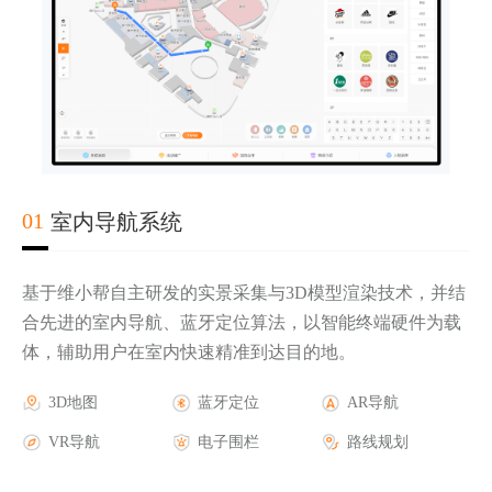
02
03
04
01
室内导航系统
基于维小帮自主研发的实景采集与3D模型渲染技术，并结
合先进的室内导航、蓝牙定位算法，以智能终端硬件为载
体，辅助用户在室内快速精准到达目的地。
实时轨迹显示
第三方地图底图
AR导航
3D地图
电子围栏报警
三维楼宇地图
AR游戏
蓝牙定位
人流热力图
AR活动
AR导航
历史轨迹查询
GPS蓝牙定位
AR广告
VR导航
安防摄像头联动
室外AR导航
AR品牌
电子围栏
报警管理
路线规划