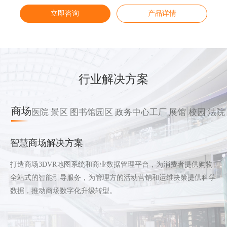
立即咨询
立即咨询
立即咨询
立即咨询
产品详情
产品详情
产品详情
产品详情
行业解决方案
商场
医院
景区
图书馆
园区
政务中心
工厂
展馆
校园
法院
智慧商场解决方案
打造商场3DVR地图系统和商业数据管理平台，为消费者提供购物
全站式的智能引导服务，为管理方的活动营销和运维决策提供科学
数据，推动商场数字化升级转型。