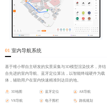
02
03
04
01
室内导航系统
基于维小帮自主研发的实景采集与3D模型渲染技术，并结
合先进的室内导航、蓝牙定位算法，以智能终端硬件为载
体，辅助用户在室内快速精准到达目的地。
实时轨迹显示
第三方地图底图
AR导航
3D地图
电子围栏报警
三维楼宇地图
AR游戏
蓝牙定位
人流热力图
AR活动
AR导航
历史轨迹查询
GPS蓝牙定位
AR广告
VR导航
安防摄像头联动
室外AR导航
AR品牌
电子围栏
报警管理
路线规划