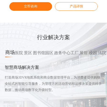
立即咨询
立即咨询
立即咨询
立即咨询
产品详情
产品详情
产品详情
产品详情
行业解决方案
商场
医院
景区
图书馆
园区
政务中心
工厂
展馆
校园
法院
智慧商场解决方案
打造商场3DVR地图系统和商业数据管理平台，为消费者提供购物
全站式的智能引导服务，为管理方的活动营销和运维决策提供科学
数据，推动商场数字化升级转型。