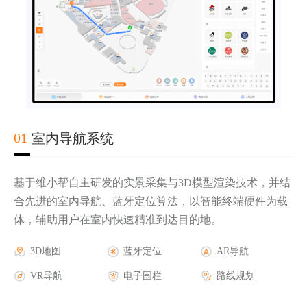
02
03
04
01
室内导航系统
基于维小帮自主研发的实景采集与3D模型渲染技术，并结
合先进的室内导航、蓝牙定位算法，以智能终端硬件为载
体，辅助用户在室内快速精准到达目的地。
实时轨迹显示
第三方地图底图
AR导航
3D地图
电子围栏报警
三维楼宇地图
AR游戏
蓝牙定位
人流热力图
AR活动
AR导航
历史轨迹查询
GPS蓝牙定位
AR广告
VR导航
安防摄像头联动
室外AR导航
AR品牌
电子围栏
报警管理
路线规划