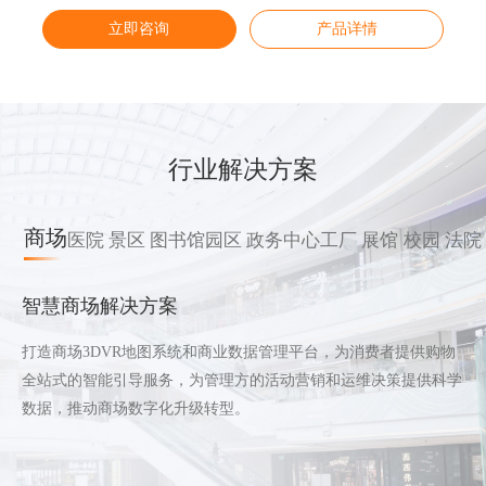
立即咨询
立即咨询
立即咨询
立即咨询
产品详情
产品详情
产品详情
产品详情
行业解决方案
商场
医院
景区
图书馆
园区
政务中心
工厂
展馆
校园
法院
智慧商场解决方案
打造商场3DVR地图系统和商业数据管理平台，为消费者提供购物
全站式的智能引导服务，为管理方的活动营销和运维决策提供科学
数据，推动商场数字化升级转型。