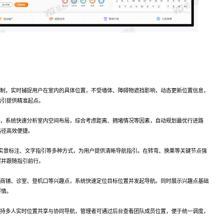
机制，实时捕捉用户在室内的具体位置，不受墙体、障碍物遮挡影响，动态更新位置信息，
指引提供精准起点。
地，系统快速分析室内空间布局，综合考虑距离、拥堵情况等因素，自动规划最优行进路
路径高效便捷。
R 实景标注、文字指引等多种方式，为用户提供清晰导航指引。在转弯、换乘等关键节点强
解并跟随指引前行。
内商铺、诊室、登机口等兴趣点，系统快速定位目标位置并发起导航。同时展示兴趣点基础
详情。
支持多人实时位置共享与协同导航，管理者可通过后台查看团队成员位置，便于统一调度，