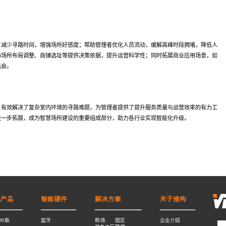
，减少寻路时间，增强场所好感度；帮助管理者优化人员流动，缓解高峰时段拥堵，降低人
为场所布局调整、商铺选址等提供决策依据，提升运营科学性；同时拓展商业应用场景，如
机会。
，有效解决了复杂室内环境的寻路难题，为管理者提供了提升服务质量与运营效率的有力工
进一步拓展，成为智慧场所建设的重要组成部分，助力各行业实现智能化升级。
色产品
智能硬件
解决方案
关于维构
H5版
蓝牙
商场
园区
企业介绍