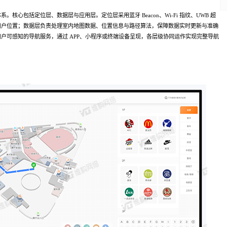
核心包括定位层、数据层与应用层。定位层采用蓝牙 Beacon、Wi-Fi 指纹、UWB 超
用户位置；数据层负责处理室内地图数据、位置信息与路径算法，保障数据实时更新与准确
户可感知的导航服务，通过 APP、小程序或终端设备呈现，各层级协同运作实现完整导航