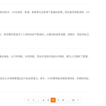
VR虚拟现实作为一项跨足多个领域的前沿技术，VR在游戏、影视、教育等行业取得了显著的成果。而在室内导航领域，VR技术的应用更是为我们带来了更多便利。本文维小帮将深入剖析室内VR导航技术，探讨它如何改变我们的生活。
导航技术作为现代出行的重要组成部分，其发展历程见证了人类科技的不断进步。从最初的纸质地图、指南针，到后来的卫星导航、智能手机地图，再到如今的VR导航，人们在出行方式上正经历着一场变革。本文维小帮将从多角度对比VR导航与传统导航。
导航系统在现代社会中扮演着举足轻重的角色，从汽车导航、手机导航，到如今逐渐兴起的VR导航，都为人们提供了便捷的出行指引，改变了我们的生活方式。VR导航作为一种新兴技术，以独特的沉浸式体验，正逐步成为未来出行领域的一大趋势。
VR技术作为一项新兴的科技手段，已经在众多领域展现出巨大的应用潜力。其中，VR实景导航凭借其独特性、实用性和创新性，逐渐成为出行领域的一股新兴力量。本文维小帮将从特点、优势和应用等方面，全面阐述VR实景导航在智能出行领域的重要价值。
1
...
4
5
6
7
8
...
13