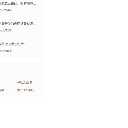
AR地图导航怎么做的，都有哪些应用
浏览
75474
室内AR实景导航的应用场景有哪些？
浏览
75298
导航适应哪些场景？
浏览
75029
品
AR互动营销
系统
室外GPS导航