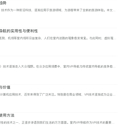
趋势
虚拟现实（Virtual Reality，简称VR）技术作为一种前沿科技，逐渐应用于旅游领域，为游客带来了全新的旅游体验。本文维小帮将从VR技术在旅游导览中的应用和前景两个方面展开论述，探讨未来旅游市场的新趋势。
导航的实用性与便利性
随着城市化进程的加快，大型商场、医院、机场等室内场所日益复杂，人们在室内迷路的现象愈发常见。与此同时，虚拟现实（VR）技术逐渐应用于室内导航领域，为解决室内迷路问题提供了新的可能。本文维小帮将从室内VR导航的实用性与便利性两个方面，探讨这一技术为室内出行带来的变革。
随着科技的飞速发展，虚拟现实（VR）技术逐渐走入大众视野。在众多应用场景中，室内VR导航与传统室内导航的竞争愈发激烈。本文维小帮将从技术原理、用户体验、应用场景等方面对比这两种导航方式，探讨各自的优缺点。
与价值
虚拟现实（VR）技术作为一种新兴的计算机应用技术，近年来得到了广泛关注。特别是在商业领域，VR技术逐渐成为企业竞争的新焦点。室内VR导航作为VR技术的一个重要应用方向，不仅为消费者提供了全新的购物体验，还为企业带来了巨大的商业价值。
使用方法
虚拟现实（VR）技术作为21世纪颠覆性的技术之一，正逐步渗透到我们生活的方方面面。室内VR导航作为VR技术的重要应用，在医疗、教育、房地产等领域也展现出巨大的价值。