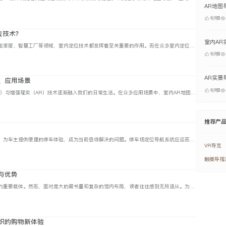
有用
0
位技术？
在大型商场、机场、医院，还是在智能家居、智慧工厂等领域，室内定位技术都发挥着至关重要的作用。而在众多室内定位技术中，蓝牙定位技术是室内定位的主流选择。那么，为什么室内定位一般会选择蓝牙定位技术呢？本文维小帮将从以下几个方面进行分析介绍。
有用
0
AR实景
、应用场景
有用
0
随着科技的飞速发展，虚拟现实（VR）与增强现实（AR）技术逐渐融入我们的日常生活。在众多应用场景中，室内AR地图导航无疑是一项极具创新与实用价值的突破。本文维小帮将从室内AR地图导航的技术原理、应用场景等角度展开介绍。
推荐产
如何在有限的空间内高效管理停车场，为车主提供便捷的停车体验，成为当前亟待解决的问题。停车场定位导航系统应运而生，通过整合车辆管理系统，提供车位引导、反向寻车等一体化室内导航解决方案，为解决停车难题带来了新思路。
VR导览
触摸导视
与优势
图书馆作为知识的海洋，是人类文明的重要载体。然而，面对庞大的藏书量和复杂的馆内布局，读者往往感到无所适从。为了解决这一问题，3D导航系统应运而生。为了解决这一问题，3D导航系统应运而生。
织的购物新体验