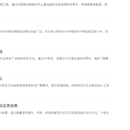
商场AR导航作为一种创新型的购物辅助工具，通过在顾客的智能手机上叠加虚拟信息到现实世界中，帮助顾客更直观、更便捷地找到他们想要的商品或店铺。本文维小帮将从商场AR导航的技术原理、应用场景等方面展开介绍。
作为两种不同的现实交融技术，VR和AR在导航领域的应用也日益广泛。本文维小帮将从VR导航和AR导航的区别入手，深入探讨这两种技术在导航领域的区别。
验
虚拟现实（VR）技术的出现，为旅游行业带来了全新的导览方式。通过VR导览，游客可以沉浸在虚拟世界中，提前了解景区特色，提升旅游体验。本文将从多个角度探讨如何利用VR导览技术提升游客体验。
比
导览是旅游过程中重要的一环，有效的导览方式能帮助游客更好地了解景点，提升旅游体验。传统导览方式主要包括人工讲解、语音导览器、宣传册等，而随着科技的发展，VR导览逐渐成为旅游市场的新宠。本文维小帮将从多个维度对比分析VR导览与传统导览方式的优势和劣势。
际应用效果
近年来，我国博物馆事业取得了长足的发展，观众数量逐年攀升。然而，传统的展览方式已无法满足观众对多元化、个性化展览的需求。在此背景下，VR技术凭借其沉浸式、互动性强的特点，为博物馆展览提供了新的可能性。