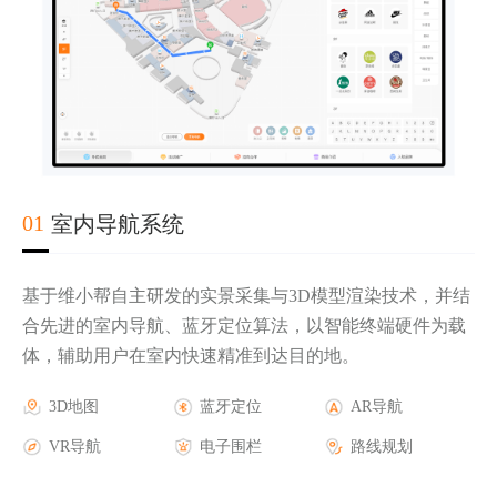
02
03
04
01
室内导航系统
基于维小帮自主研发的实景采集与3D模型渲染技术，并结
合先进的室内导航、蓝牙定位算法，以智能终端硬件为载
体，辅助用户在室内快速精准到达目的地。
实时轨迹显示
第三方地图底图
AR导航
3D地图
电子围栏报警
三维楼宇地图
AR游戏
蓝牙定位
人流热力图
AR活动
AR导航
历史轨迹查询
GPS蓝牙定位
AR广告
VR导航
安防摄像头联动
室外AR导航
AR品牌
电子围栏
报警管理
路线规划