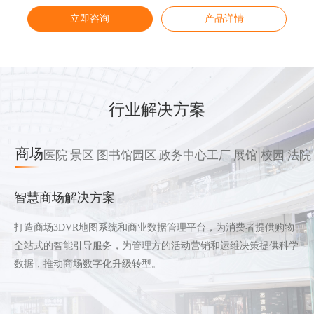
立即咨询
立即咨询
立即咨询
立即咨询
产品详情
产品详情
产品详情
产品详情
行业解决方案
商场
医院
景区
图书馆
园区
政务中心
工厂
展馆
校园
法院
智慧商场解决方案
打造商场3DVR地图系统和商业数据管理平台，为消费者提供购物
全站式的智能引导服务，为管理方的活动营销和运维决策提供科学
数据，推动商场数字化升级转型。