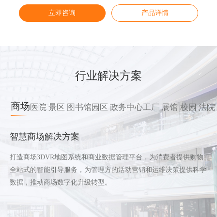
立即咨询
立即咨询
立即咨询
立即咨询
产品详情
产品详情
产品详情
产品详情
行业解决方案
商场
医院
景区
图书馆
园区
政务中心
工厂
展馆
校园
法院
智慧商场解决方案
打造商场3DVR地图系统和商业数据管理平台，为消费者提供购物
全站式的智能引导服务，为管理方的活动营销和运维决策提供科学
数据，推动商场数字化升级转型。