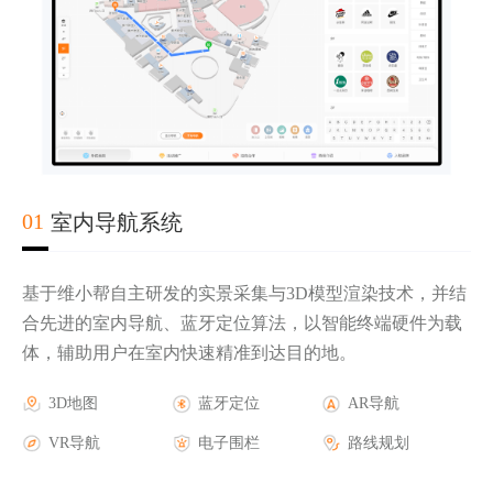
02
03
04
01
室内导航系统
基于维小帮自主研发的实景采集与3D模型渲染技术，并结
合先进的室内导航、蓝牙定位算法，以智能终端硬件为载
体，辅助用户在室内快速精准到达目的地。
实时轨迹显示
第三方地图底图
AR导航
3D地图
电子围栏报警
三维楼宇地图
AR游戏
蓝牙定位
人流热力图
AR活动
AR导航
历史轨迹查询
GPS蓝牙定位
AR广告
VR导航
安防摄像头联动
室外AR导航
AR品牌
电子围栏
报警管理
路线规划