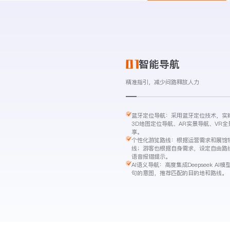
智能导航
精准指引，减少问路释放人力
蓝牙定位导航：采用蓝牙定位技术，实
3D地图定位导航、AR实景导航、VR
享。
个性化游览路线：根据运营需求和展馆
线；游客也根据自身需求，设定自由路
语音报错提示。
AI语义导航：高度集成Deepseek A
句的意图，推荐匹配的目的地和路线。