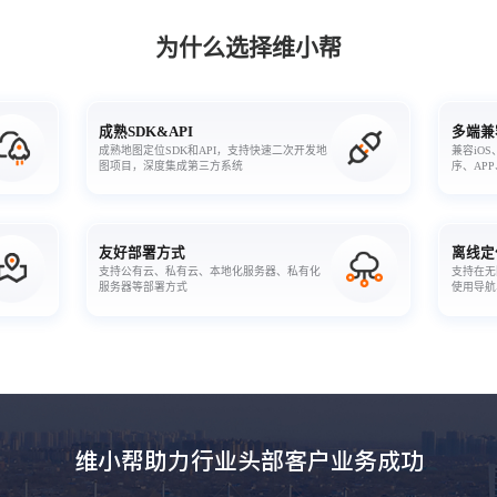
为什么选择维小帮
成熟SDK&API
多端兼
成熟地图定位SDK和API，支持快速二次开发地
兼容iOS
图项目，深度集成第三方系统
序、AP
友好部署方式
离线定
支持公有云、私有云、本地化服务器、私有化
支持在无
服务器等部署方式
使用导航
维小帮助力行业头部客户业务成功