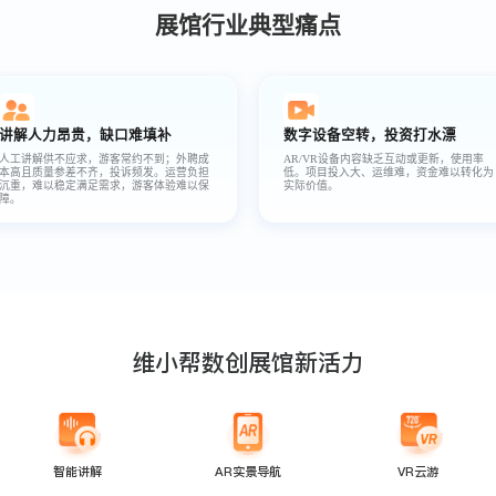
展馆行业典型痛点
讲解人力昂贵，缺口难填补
数字设备空转，投资打水漂
人工讲解供不应求，游客常约不到；外聘成
AR/VR设备内容缺乏互动或更新，使用率
本高且质量参差不齐，投诉频发。运营负担
低。项目投入大、运维难，资金难以转化为
沉重，难以稳定满足需求，游客体验难以保
实际价值。
障。
维小帮数创展馆新活力
智能讲解
AR实景导航
VR云游