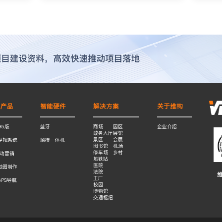
色产品
智能硬件
解决方案
关于维构
H5版
蓝牙
商场
园区
企业介绍
政务大厅
展馆
景区
会展
导视系统
触摸一体机
图书馆
机场
停车场
乡村
互动营销
地铁站
医院
地图制作
法院
工厂
GPS导航
校园
博物馆
交通枢纽