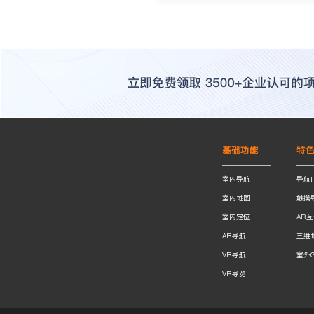
基础功能
特
室内导航
导航
室内地图
触摸
室内定位
AR
AR导航
三维
VR导航
室外
VR导览