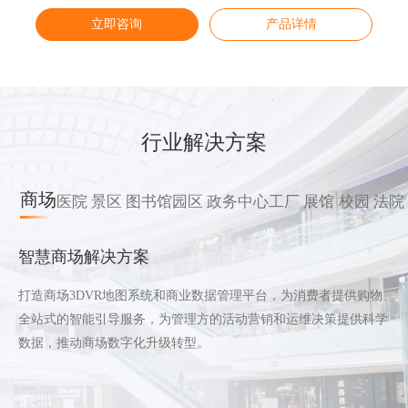
立即咨询
立即咨询
立即咨询
立即咨询
产品详情
产品详情
产品详情
产品详情
行业解决方案
商场
医院
景区
图书馆
园区
政务中心
工厂
展馆
校园
法院
智慧商场解决方案
打造商场3DVR地图系统和商业数据管理平台，为消费者提供购物
全站式的智能引导服务，为管理方的活动营销和运维决策提供科学
数据，推动商场数字化升级转型。