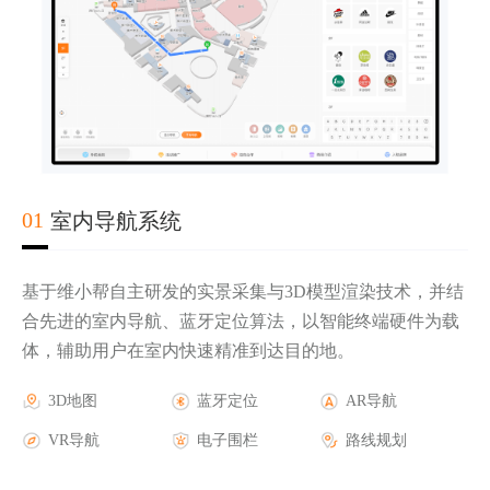
02
03
04
01
室内导航系统
基于维小帮自主研发的实景采集与3D模型渲染技术，并结
合先进的室内导航、蓝牙定位算法，以智能终端硬件为载
体，辅助用户在室内快速精准到达目的地。
实时轨迹显示
第三方地图底图
AR导航
3D地图
电子围栏报警
三维楼宇地图
AR游戏
蓝牙定位
人流热力图
AR活动
AR导航
历史轨迹查询
GPS蓝牙定位
AR广告
VR导航
安防摄像头联动
室外AR导航
AR品牌
电子围栏
报警管理
路线规划