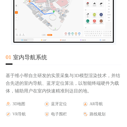
02
03
04
01
室内导航系统
基于维小帮自主研发的实景采集与3D模型渲染技术，并结
合先进的室内导航、蓝牙定位算法，以智能终端硬件为载
体，辅助用户在室内快速精准到达目的地。
实时轨迹显示
第三方地图底图
AR导航
3D地图
电子围栏报警
三维楼宇地图
AR游戏
蓝牙定位
人流热力图
AR活动
AR导航
历史轨迹查询
GPS蓝牙定位
AR广告
VR导航
安防摄像头联动
室外AR导航
AR品牌
电子围栏
报警管理
路线规划