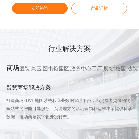
立即咨询
立即咨询
立即咨询
立即咨询
产品详情
产品详情
产品详情
产品详情
行业解决方案
商场
医院
景区
图书馆
园区
政务中心
工厂
展馆
校园
法院
智慧商场解决方案
打造商场3DVR地图系统和商业数据管理平台，为消费者提供购物
全站式的智能引导服务，为管理方的活动营销和运维决策提供科学
数据，推动商场数字化升级转型。