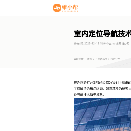
室内定位导航技
发布时间:
2022-12-13 18:04
作者:
yan
来源:
维小帮
当前位置:
首页
>
开发资料库
>
技术分享
在外迷路打开GPS已经成为我们下意识
了待解决的痛点问题。越来越多的研究
位导航技术
趋于成熟。