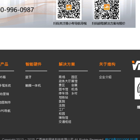
色产品
智能硬件
解决方案
关于维构
H5版
蓝牙
商场
园区
企业介绍
政务大厅
展馆
景区
会展
导视系统
触摸一体机
图书馆
机场
停车场
乡村
互动营销
地铁站
医院
地图制作
法院
工厂
GPS导航
校园
博物馆
交通枢纽
Copyright 2013 - 2025 广西维构网络科技有限公司 All Rights Reserved.
桂ICP备2021006101号