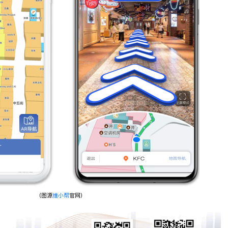
（图源
维小帮
官网）